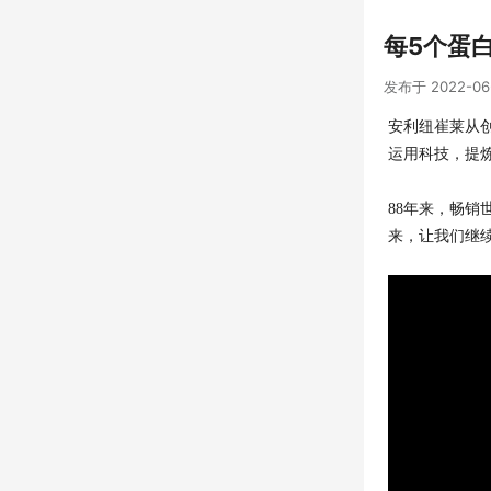
每5个蛋
发布于 2022-06
安利纽崔莱从
运用科技，提
88年来，畅销
来，让我们继