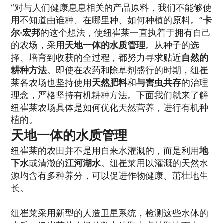
“对与人们健康息息相关的产品原料，我们不能够使
用不知道由谁种、在哪里种、如何种植的原料。”
卡
尔·宏邦
的这个想法，使纽崔莱一直执着于拥有自己
的农场，采用
天地一体的水质管理
。从种子的选
择、培育到收获的全过程，都努力寻求贴近
自然的
耕种方法
。即使在农药和除草剂盛行的时期，纽崔
莱各农场也坚持使用
天然肥料
和
与害虫共存
的治理
理念，严格坚持有机耕种方法。下面我们就来了解
纽崔莱农场具体是如何优化天然营养，进行有机种
植的。
天地一体的水质管理
纽崔莱的农田并不是用自来水灌溉的，而是利用
地
下水
或清澈的
江河湖水
。纽崔莱用以灌溉的天然水
源均含有多种养分，可以促进作物健康、茁壮地生
长。
纽崔莱采用新型的人造卫星系统，检测这些水体的