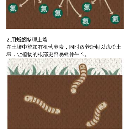
2.用
蚯蚓
整理土壤
在土壤中施加有机营养素，同时放养蚯蚓以疏松土
壤，让植物的根部更容易延伸生长。