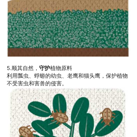
5.顺其自然，
守护
植物原料
利用瓢虫、蜉蝣的幼虫、老鹰和猫头鹰，保护植物
不受害虫和害兽的侵害。