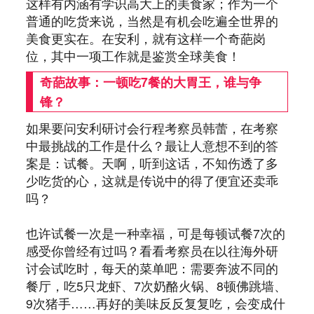
这样有内涵有学识高大上的美食家；作为一个
普通的吃货来说，当然是有机会吃遍全世界的
美食更实在。在安利，就有这样一个奇葩岗
位，其中一项工作就是鉴赏全球美食！
奇葩故事：一顿吃7餐的大胃王，谁与争
锋？
如果要问安利研讨会行程考察员韩蕾，在考察
中最挑战的工作是什么？最让人意想不到的答
案是：试餐。天啊，听到这话，不知伤透了多
少吃货的心，这就是传说中的得了便宜还卖乖
吗？
也许试餐一次是一种幸福，可是每顿试餐7次的
感受你曾经有过吗？看看考察员在以往海外研
讨会试吃时，每天的菜单吧：需要奔波不同的
餐厅，吃5只龙虾、7次奶酪火锅、8顿佛跳墙、
9次猪手……再好的美味反反复复吃，会变成什